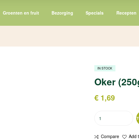
Groenten en fruit
Bezorging
Specials
Recepten
IN STOCK
Oker (250
€
1,69
T
Compare
Add t