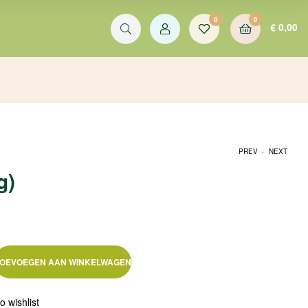
0
0
€
0,00
.
PREV
NEXT
g)
€
€
1,69
1,69
OEVOEGEN AAN WINKELWAGEN
o wishlist